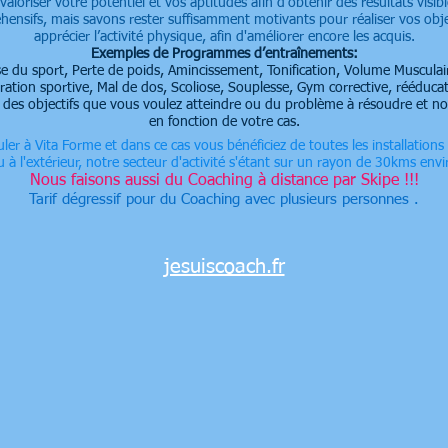
 valoriser votre potentiel et vos aptitudes afin d’obtenir des résultats visibl
nsifs, mais savons rester suffisamment motivants pour réaliser vos obje
apprécier l’activité physique, afin d'améliorer encore les acquis.
Exemples de Programmes d’entraînements:
se du sport, Perte de poids, Amincissement, Tonification, Volume Musculai
ration sportive, Mal de dos, Scoliose, Souplesse, Gym corrective, rééduca
 des objectifs que vous voulez atteindre ou du problème à résoudre et n
en fonction de votre cas.
er à Vita Forme et dans ce cas vous bénéficiez de toutes les installations d
 à l'extérieur, n
otre secteur d'activité s'étant sur un rayon de 30kms e
Nous faisons aussi du Coaching à distance par Skipe !!!
Tarif dégressif pour du Coaching avec plusieurs personnes .
jesuiscoach.fr