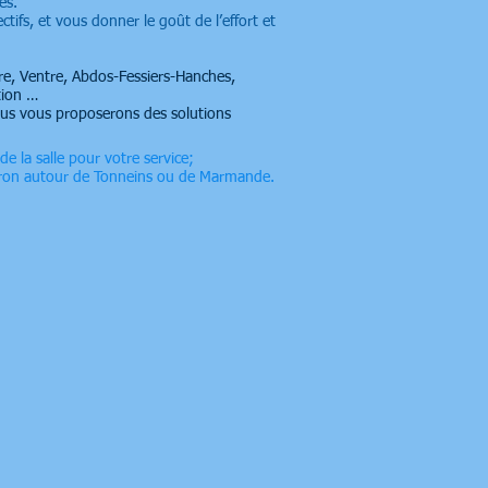
es.
ctifs,
et vous donner le goût de
l’effort et
re, Ventre, Abdos-Fessiers-Hanches,
tion …
ous vous proposerons des solutions
e la salle pour votre service;
nviron autour de Tonneins ou de Marmande.