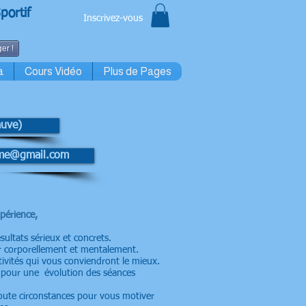
portif
Inscrivez-vous
er !
a
Cours Vidéo
Plus de Pages
auve)
rme@gmail.com
périence,
sultats sérieux
et concrets.
 c
orporellement et mentalement.
tivités qui vous
conviendront le mieux.
es pour une évolution des
séances
oute circonstances pour
vous motiver