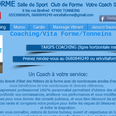
ORME
Salle de Sport Club de Forme Votre Coach S
8 bis rue Birefred 47400 TONNEINS
0553880699, 0680849249
ericvitaforme@gmail.com
Partag
ing
Muscu
Cardio
Massage Vibrant
Jacuzzi Saun
Coaching/Vita Forme/Tonneins
TARIFS COACHING (ligne horizontale m
Prenez rendez-vous au 0680849249 ou ericvitafo
Un Coach à votre service:
e du Brevet d'état des Métiers de la forme avec de nombreuses années d'ex
nous bénéficions de très nombreuses et diverses références.
agnement professionnel 100/% personnalisé permettant d'obtenir des ré
profondir vos connaissances, améliorer vos performances et vous modifier
s pour vous donner des conseils judicieux, et vous faire découvrir les ac
es variés et corrigeons votre posture pour éviter les risques de blessur
et éviter la stagnation.
n vous connaître, restons de bonne humeur, ouvert et respectueux en t