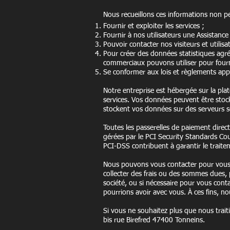
Nous recueillons ces informations non pe
Fournir et exploiter les services ;
Fournir à nos utilisateurs une Assistan
Pouvoir contacter nos visiteurs et utili
Pour créer des données statistiques agr
commerciaux pouvons utiliser pour fourni
Se conformer aux lois et règlements appl
Notre entreprise est hébergée sur la pl
services. Vos données peuvent être stoc
stockent vos données sur des serveurs sé
Toutes les passerelles de paiement direc
gérées par le PCI Security Standards Co
PCI-DSS contribuent à garantir le traitem
Nous pouvons vous contacter pour vous 
collecter des frais ou des sommes dues, 
société, ou si nécessaire pour vous contac
pourrions avoir avec vous. À ces fins, n
Si vous ne souhaitez plus que nous trait
bis rue Birefred 47400 Tonneins.