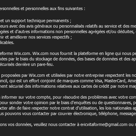
rsonnelles et personnelles aux fins suivantes :
ce et un support technique permanents ;
sateurs avec des avis généraux ou personnalisés relatifs au service et des 
égées et d'autres informations non personnelles agrégées et/ou déduites,
r et améliorer nos services respectifs ;
icables.
ateforme Wix.com. Wix.com nous fournit la plateforme en ligne qui nous 
kées par le biais du stockage de données, des bases de données et des ap
curisés derrière un pare-feu.
t proposées par Wix.com et utilisées par notre entreprise respectent les n
uncil, qui est un effort conjoint de marques comme Visa, MasterCard, Amer
ent sécurisé des informations relatives aux cartes de crédit par notre mag
informer sur votre compte, pour résoudre des problèmes avec votre comp
pour sonder votre opinion par le biais d'enquêtes ou de questionnaires, 
ter afin de faire respecter notre contrat d'utilisation, les lois nationales 
ous pouvons vous contacter par courrier électronique, téléphone, messages
ions vos données, veuillez nous contacter à
ericvitaforme@gmail.com
ou n