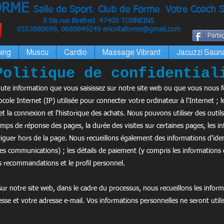
ORME
Salle de Sport Club de Forme Votre Coach S
8 bis rue Birefred 47400 TONNEINS
0553880699, 0680849249
ericvitaforme@gmail.com
Partag
ing
Muscu
Cardio
Massage Vibrant
Jacuzzi Saun
Politique de confidential
oute information que vous saisissez sur notre site web ou que vous nous 
cole Internet (IP) utilisée pour connecter votre ordinateur à l'Internet ; le
et la connexion et l'historique des achats. Nous pouvons utiliser des outils
mps de réponse des pages, la durée des visites sur certaines pages, les inf
iguer hors de la page. Nous recueillons également des informations d'iden
les communications) ; les détails de paiement (y compris les informations 
es recommandations et le profil personnel.
ur notre site web, dans le cadre du processus, nous recueillons les info
sse et votre adresse e-mail. Vos informations personnelles ne seront utili